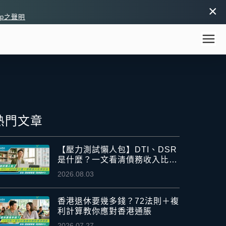
×
pp之聲明
熱門文章
【壓力測試懶人包】DTI、DSR
是什麼？一文看清債務收入比率
計法
2026.08.03
香港退休要幾多錢？72法則＋複
利計算教你應對香港通脹
2026.07.27