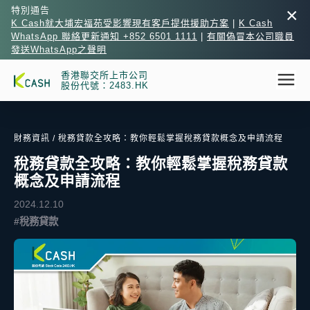
×
特別通告
K Cash就大埔宏福苑受影響現有客戶提供援助方案
|
K Cash
WhatsApp 聯絡更新通知 +852 6501 1111
|
有關偽冒本公司職員
發送WhatsApp之聲明
香港聯交所上市公司
股份代號：2483.HK
財務資訊
/ 稅務貸款全攻略：教你輕鬆掌握稅務貸款概念及申請流程
稅務貸款全攻略：教你輕鬆掌握稅務貸款
概念及申請流程
2024.12.10
#稅務貸款