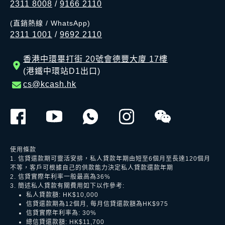
2311 8008
/
9166 2110
(直銷熱線 / WhatsApp)
2311 1001
/
9692 2110
香港中環畢打街 20號會德豐大廈 17樓
(港鐵中環站D1出口)
cs@kcash.hk
使用條款
1. 信貸還款期可靈活安排，私人貸款年期由短至6個月至長達120個月
不等，客戶可根據自己的供款能力決定私人貸款還款年期
2. 信貸實際年利率一般最高為36%
3. 簡述私人貸款有關費用如下以作參考:
私人貸款額: HK$10,000
信貸還款期為12個月, 每月信貸還款額為HK$975
信貸實際年利率為: 30%
總信貸還款額: HK$11,700