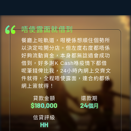
唔使露面就借到
餐廳上咗軌道，咁梗係想順住個勢所
以決定咗開分店。但左度右度都唔係
好夠流動資金，本身都無諗過會成功
借到，好多謝K Cash喺疫情下都借
呢筆錢俾比我，24小時內網上交齊文
件就得，全程唔使露面，連合約都係
網上簽就得！
貸款金額
還款期
$
180,000
24
個月
信貸評級
HH