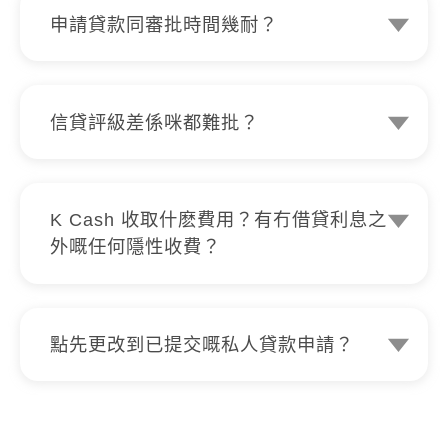
銀行記錄單就得。
申請貸款同審批時間幾耐？
K Cash 利用AI貸款系統計算和分析貸款
申請，其後會交給審批經理作最後檢閱，
如客戶交齊相關證明文件並正確無誤的
信貸評級差係咪都難批？
話，極速得知批核結果。
唔使擔心！無論信貨評級係點，我哋都會
考慮。K Cash 會根據你嘅入息、信貸評
級等資料作審批，並不會因為你嘅信貸評
K Cash 收取什麽費用？有冇借貸利息之
級就拒絕申請貸款。過往我哋亦成功批出
外嘅任何隱性收費？
信貸評級是 I 嘅個案。
K Cash 保證絕對不會收取任何申請費、
擔保費、影印費或介紹費等隱性費用，而
且手續費全免。所有申請，無論被取消、
點先更改到已提交嘅私人貸款申請？
被拒絕或授予貸款，只要最終無接納貸
任何更改或更新，都必需要經由我哋嘅客
款，都不會有任何收費，亦絕對不會追討
戶服務專員處理。
因磋商或授予貸款所引發或相關費用或收
如果需要調整
私人貸款
金額、貸款還款期
費。我哋絕對無任何借貸利息之外的隱性