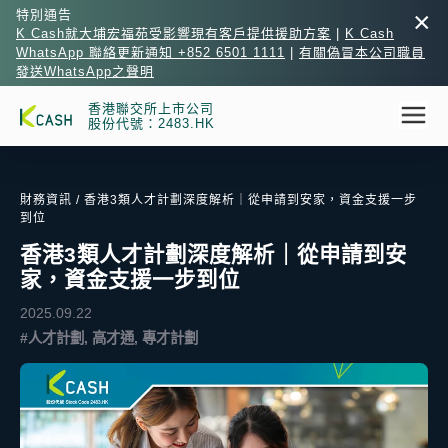
×
特別通告
K Cash就大埔宏福苑受影響現有客戶提供援助方案
|
K Cash
WhatsApp 聯絡更新通知 +852 6501 1111
|
有關偽冒本公司職員
發送WhatsApp之聲明
香港聯交所上市公司
股份代號：2483.HK
財務資訊
/ 香港3類人才計劃深度解析｜從申請到安家，資金支援一步
到位
香港3類人才計劃深度解析｜從申請到安
家，資金支援一步到位
2025.09.22
#人才計劃, 高才通, 專才計劃