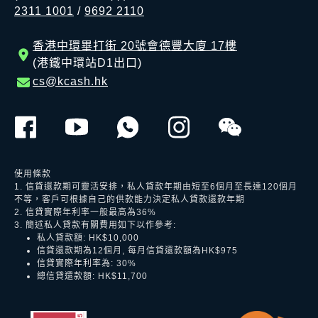
2311 1001
/
9692 2110
香港中環畢打街 20號會德豐大廈 17樓
(港鐵中環站D1出口)
cs@kcash.hk
使用條款
1. 信貸還款期可靈活安排，私人貸款年期由短至6個月至長達120個月
不等，客戶可根據自己的供款能力決定私人貸款還款年期
2. 信貸實際年利率一般最高為36%
3. 簡述私人貸款有關費用如下以作參考:
私人貸款額: HK$10,000
信貸還款期為12個月, 每月信貸還款額為HK$975
信貸實際年利率為: 30%
總信貸還款額: HK$11,700