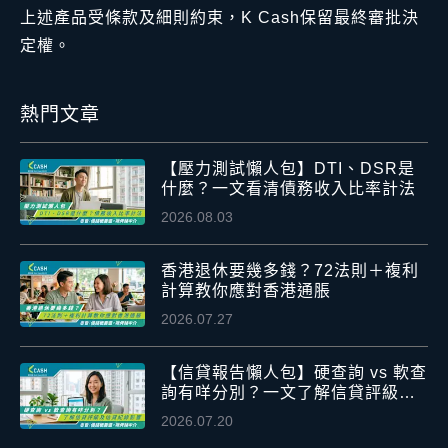
上述產品受條款及細則約束，K Cash保留最終審批決
定權。
熱門文章
【壓力測試懶人包】DTI、DSR是
什麼？一文看清債務收入比率計法
2026.08.03
香港退休要幾多錢？72法則＋複利
計算教你應對香港通脹
2026.07.27
【信貸報告懶人包】硬查詢 vs 軟查
詢有咩分別？一文了解信貸評級及
信貸紀錄影響
2026.07.20