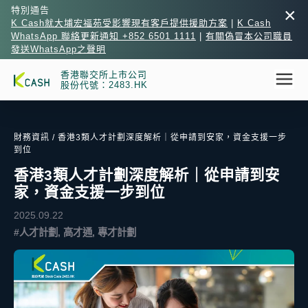
×
特別通告
K Cash就大埔宏福苑受影響現有客戶提供援助方案
|
K Cash
WhatsApp 聯絡更新通知 +852 6501 1111
|
有關偽冒本公司職員
發送WhatsApp之聲明
香港聯交所上市公司
股份代號：2483.HK
財務資訊
/ 香港3類人才計劃深度解析｜從申請到安家，資金支援一步
到位
香港3類人才計劃深度解析｜從申請到安
家，資金支援一步到位
2025.09.22
#人才計劃, 高才通, 專才計劃