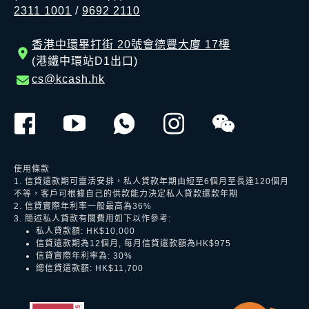
2311 1001
/
9692 2110
香港中環畢打街 20號會德豐大廈 17樓
(港鐵中環站D1出口)
cs@kcash.hk
使用條款
1. 信貸還款期可靈活安排，私人貸款年期由短至6個月至長達120個月
不等，客戶可根據自己的供款能力決定私人貸款還款年期
2. 信貸實際年利率一般最高為36%
3. 簡述私人貸款有關費用如下以作參考:
私人貸款額: HK$10,000
信貸還款期為12個月, 每月信貸還款額為HK$975
信貸實際年利率為: 30%
總信貸還款額: HK$11,700