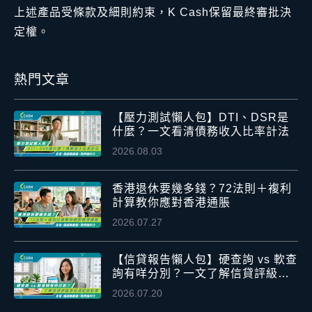
上述產品受條款及細則約束，K Cash保留最終審批決
定權。
熱門文章
【壓力測試懶人包】DTI、DSR是
什麼？一文看清債務收入比率計法
2026.08.03
香港退休要幾多錢？72法則＋複利
計算教你應對香港通脹
2026.07.27
【信貸報告懶人包】硬查詢 vs 軟查
詢有咩分別？一文了解信貸評級及
信貸紀錄影響
2026.07.20