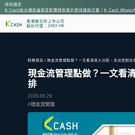
特別通告
K Cash就大埔宏福苑受影響現有客戶提供援助方案
|
K Cash What
香港聯交所上市公司
股份代號：2483.HK
財務資訊
/ 現金流管理點做？一文看清收入分配、支出控制及
現金流管理點做？一文看
排
2026.06.29
#現金流管理