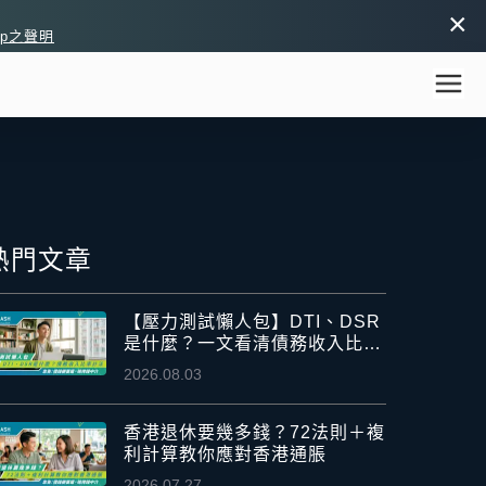
×
pp之聲明
熱門文章
【壓力測試懶人包】DTI、DSR
是什麼？一文看清債務收入比率
計法
2026.08.03
香港退休要幾多錢？72法則＋複
利計算教你應對香港通脹
2026.07.27