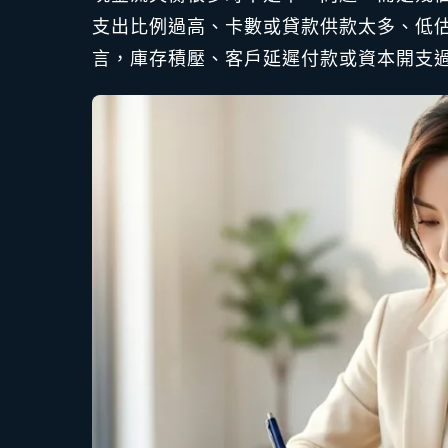
支出比例過高、卡數或貸款供款太多、低
言，庫存積壓、客戶延遲付款或資本開支