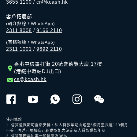
3655 1100
/
cr@kcash.hk
客戶拓展部
(轉介熱線 / WhatsApp)
2311 8008
/
9166 2110
(直銷熱線 / WhatsApp)
2311 1001
/
9692 2110
香港中環畢打街 20號會德豐大廈 17樓
(港鐵中環站D1出口)
cs@kcash.hk
使用條款
1. 信貸還款期可靈活安排，私人貸款年期由短至6個月至長達120個月
不等，客戶可根據自己的供款能力決定私人貸款還款年期
2. 信貸實際年利率一般最高為36%