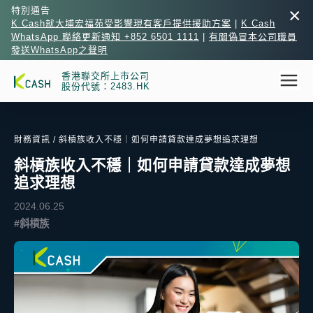
×
特別通告
K Cash就大埔宏福苑受影響現有客戶提供援助方案
|
K Cash
WhatsApp 聯絡更新通知 +852 6501 1111
|
有關偽冒本公司職員
發送WhatsApp之聲明
香港聯交所上市公司
股份代號：2483.HK
財務資訊
/ 斜槓族收入不穩｜如何申請貸款達成夢想追求理想
斜槓族收入不穩｜如何申請貸款達成夢想
追求理想
2024.06.25
#斜槓族