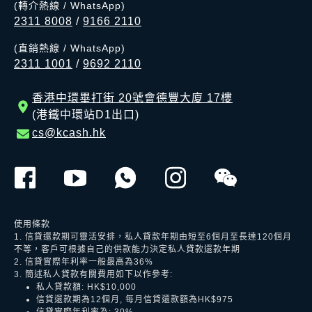
(轉介熱線 / WhatsApp)
2311 8008
/
9166 2110
(直銷熱線 / WhatsApp)
2311 1001
/
9692 2110
香港中環畢打街 20號會德豐大廈 17樓
(港鐵中環站D1出口)
cs@kcash.hk
使用條款
1. 信貸還款期可靈活安排，私人貸款年期由短至6個月至長達120個月
不等，客戶可根據自己的供款能力決定私人貸款還款年期
2. 信貸實際年利率一般最高為36%
3. 簡述私人貸款有關費用如下以作參考:
私人貸款額: HK$10,000
信貸還款期為12個月, 每月信貸還款額為HK$975
信貸實際年利率為: 30%