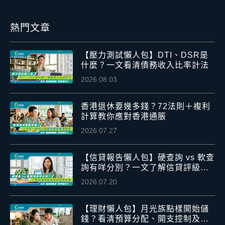
熱門文章
【壓力測試懶人包】DTI、DSR是
什麼？一文看清債務收入比率計法
2026.08.03
香港退休要幾多錢？72法則＋複利
計算教你應對香港通脹
2026.07.27
【信貸報告懶人包】硬查詢 vs 軟查
詢有咩分別？一文了解信貸評級及
信貸紀錄影響
2026.07.20
【理財懶人包】月光族點樣開始儲
錢？看清預算分配、開支控制及應