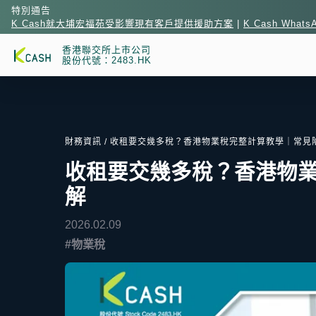
特別通告
K Cash就大埔宏福苑受影響現有客戶提供援助方案
|
K Cash What
香港聯交所上市公司
股份代號：2483.HK
財務資訊
/ 收租要交幾多稅？香港物業稅完整計算教學｜常見
收租要交幾多稅？香港物
解
2026.02.09
#物業稅