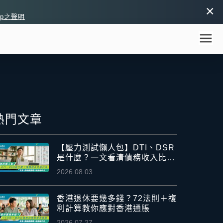
×
pp之聲明
熱門文章
【壓力測試懶人包】DTI、DSR
是什麼？一文看清債務收入比率
計法
2026.08.03
香港退休要幾多錢？72法則＋複
利計算教你應對香港通脹
2026.07.27