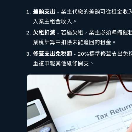
差餉支出
- 業主代繳的差餉可從租金收
入業主租金收入。
欠租扣減
- 若遇欠租，業主必須準備催
業稅計算中扣除未能追回的租金。
修葺支出免稅額
-
20%標準修葺支出免
重複申報其他維修開支。