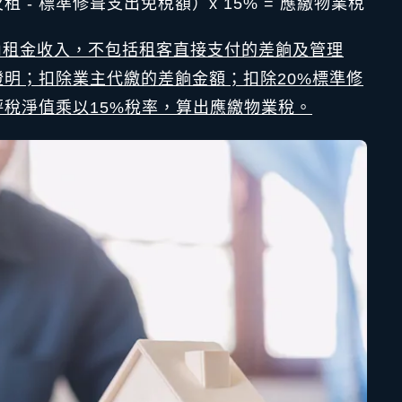
租 - 標準修葺支出免稅額）x 15% = 應繳物業稅
）內租金收入，不包括租客直接支付的差餉及管理
明；扣除業主代繳的差餉金額；扣除20%標準修
稅淨值乘以15%稅率，算出應繳物業稅。