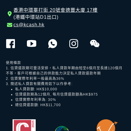
香港中環畢打街 20號會德豐大廈 17樓
(港鐵中環站D1出口)
cs@kcash.hk
使用條款
1. 信貸還款期可靈活安排，私人貸款年期由短至6個月至長達120個月
不等，客戶可根據自己的供款能力決定私人貸款還款年期
2. 信貸實際年利率一般最高為36%
3. 簡述私人貸款有關費用如下以作參考:
私人貸款額: HK$10,000
信貸還款期為12個月, 每月信貸還款額為HK$975
信貸實際年利率為: 30%
總信貸還款額: HK$11,700