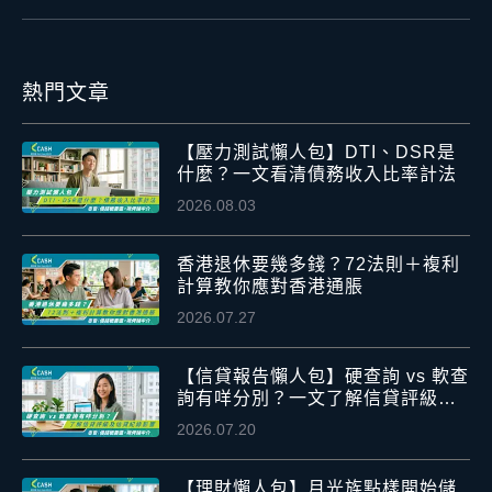
熱門文章
【壓力測試懶人包】DTI、DSR是
什麼？一文看清債務收入比率計法
2026.08.03
香港退休要幾多錢？72法則＋複利
計算教你應對香港通脹
2026.07.27
【信貸報告懶人包】硬查詢 vs 軟查
詢有咩分別？一文了解信貸評級及
信貸紀錄影響
2026.07.20
【理財懶人包】月光族點樣開始儲