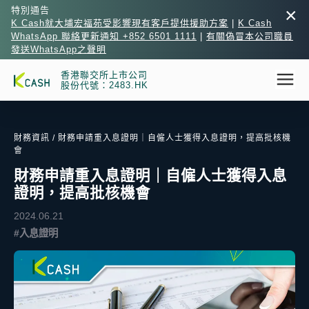
×
特別通告
K Cash就大埔宏福苑受影響現有客戶提供援助方案
|
K Cash
WhatsApp 聯絡更新通知 +852 6501 1111
|
有關偽冒本公司職員
發送WhatsApp之聲明
香港聯交所上市公司
股份代號：2483.HK
財務資訊
/ 財務申請重入息證明｜自僱人士獲得入息證明，提高批核機
會
財務申請重入息證明｜自僱人士獲得入息
證明，提高批核機會
2024.06.21
#入息證明