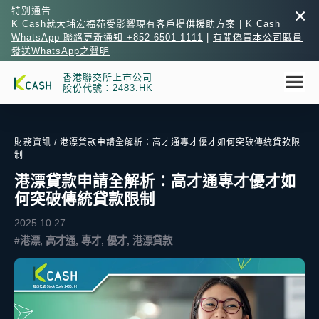
×
特別通告
K Cash就大埔宏福苑受影響現有客戶提供援助方案
|
K Cash
WhatsApp 聯絡更新通知 +852 6501 1111
|
有關偽冒本公司職員
發送WhatsApp之聲明
香港聯交所上市公司
股份代號：2483.HK
財務資訊
/ 港漂貸款申請全解析：高才通專才優才如何突破傳統貸款限
制
港漂貸款申請全解析：高才通專才優才如
何突破傳統貸款限制
2025.10.27
#港漂, 高才通, 專才, 優才, 港漂貸款