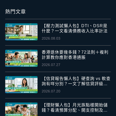
熱門文章
【壓力測試懶人包】DTI、DSR是
什麼？一文看清債務收入比率計法
2026.08.03
香港退休要幾多錢？72法則＋複利
計算教你應對香港通脹
2026.07.27
【信貸報告懶人包】硬查詢 vs 軟查
詢有咩分別？一文了解信貸評級及
信貸紀錄影響
2026.07.20
【理財懶人包】月光族點樣開始儲
錢？看清預算分配、開支控制及應
急資金安排