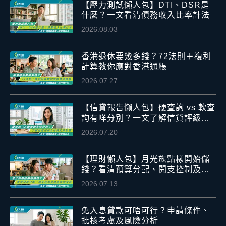
【壓力測試懶人包】DTI、DSR是
什麼？一文看清債務收入比率計法
2026.08.03
香港退休要幾多錢？72法則＋複利
計算教你應對香港通脹
2026.07.27
【信貸報告懶人包】硬查詢 vs 軟查
詢有咩分別？一文了解信貸評級及
信貸紀錄影響
2026.07.20
【理財懶人包】月光族點樣開始儲
錢？看清預算分配、開支控制及應
急資金安排
2026.07.13
免入息貸款可唔可行？申請條件、
批核考慮及風險分析