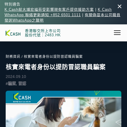
×
特別通告
K Cash就大埔宏福苑受影響現有客戶提供援助方案
|
K Cash
WhatsApp 聯絡更新通知 +852 6501 1111
|
有關偽冒本公司職員
發送WhatsApp之聲明
香港聯交所上市公司
股份代號：2483.HK
財務資訊
/ 核實來電者身份以提防冒認職員騙案
核實來電者身份以提防冒認職員騙案
2024.09.10
#騙案, 冒認