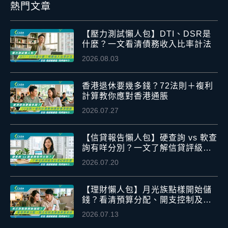
熱門文章
【壓力測試懶人包】DTI、DSR是
什麼？一文看清債務收入比率計法
2026.08.03
香港退休要幾多錢？72法則＋複利
計算教你應對香港通脹
2026.07.27
【信貸報告懶人包】硬查詢 vs 軟查
詢有咩分別？一文了解信貸評級及
信貸紀錄影響
2026.07.20
【理財懶人包】月光族點樣開始儲
錢？看清預算分配、開支控制及應
急資金安排
2026.07.13