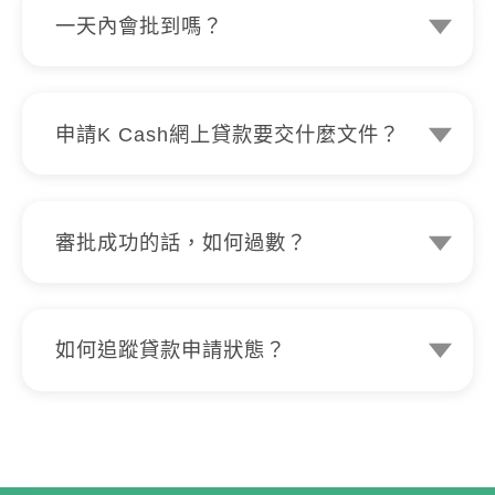
一天內會批到嗎？
交齊文件後大約5分鐘就會有審批結果。
申請K Cash網上貸款要交什麼文件？
香港永久性居民身份證、加一張手持身份
證自拍照就可以申請。
審批成功的話，如何過數？
審批後可於K Cash指定分行櫃員機提取
現金。
如何追蹤貸款申請狀態？
K Cash提供全透明網上貸款過程，客戶
可隨時隨地登入www.kcash.hk 追蹤及查
看貸款申請進度，戶口狀態及記錄等。