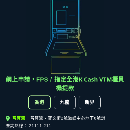
K Cash VTM
網上申請，FPS / 指定全港
櫃員
機提款
香港
九龍
新界
筲箕灣
筲箕灣 - 寶文街2號海峰中心地下8號舖
查詢熱線： 21111 211