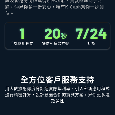
證及香港身份證真偽辨認功能，貸款極速到手之
餘，仲畀你多一份安心，唯有K Cash幫你一步到
位。
1
2
0
7
/
2
4
秒
手機應用程式
提供AI貸款方案
批核
全方位客戶服務支持
用大數據幫你度身訂造實際年利率，引入嶄新應用程式
進行精密計算，設計最適合你的貸款方案，畀你更多還
款彈性