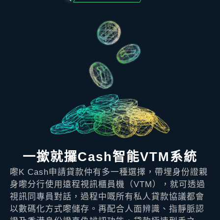
一撳就攞Cash智能VTM系統
嚟K Cash申請貸款仲有多一種選擇，帶埋身份證親
身嚟分行使用遠程視訊櫃員機（VTM），就可透過
視訊同專員對話，過程中嘅所有私人貸款協議都會
以數碼化方式嚟儲存。再配合人面辨識、指靜脈認