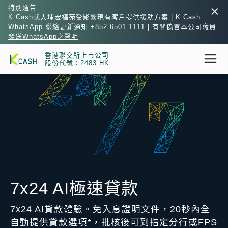
×
特別通告
K Cash就大埔宏福苑受影響現有客戶提供援助方案
|
K Cash
WhatsApp 聯絡更新通知 +852 6501 1111
|
有關偽冒本公司職員
發送WhatsApp之聲明
香港聯交所上市公司
股份代號：2483.HK
7x24 AI極速貸款
7x24 AI貸款體驗。免入息證明文件，20秒內全
自動提供貸款選項*，批核後可到指定分行或FPS