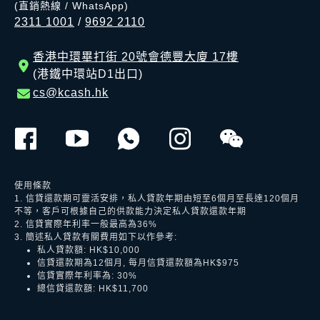
(直銷熱線 / WhatsApp)
2311 1001
/
9692 2110
香港中環畢打街 20號會德豐大廈 17樓
(港鐵中環站D1出口)
cs@kcash.hk
使用條款
1. 信貸還款期可靈活安排，私人貸款年期由短至6個月至長達120個月
不等，客戶可根據自己的供款能力決定私人貸款還款年期
2. 信貸實際年利率一般最高為36%
3. 簡述私人貸款有關費用如下以作參考:
私人貸款額: HK$10,000
信貸還款期為12個月, 每月信貸還款額為HK$975
信貸實際年利率為: 30%
總信貸還款額: HK$11,700