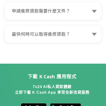
擔保費、影印費或介紹費等隱性費用，而
且手續費全免。所有申請，無論被取消、
申請進修貸款需要什麼文件？
被拒絕或授予貸款，只要最終無接納貸
貸款過程要求提供香港永久性居民身份
款，都不會有任何收費，亦絕對不會追討
證，住址證明，銀行記錄及收入證明作審
因磋商或授予貸款所引發或相關費用或收
核。
費。我哋絕對無任何借貸利息之外的隱性
最快何時可以取得進修貸款？
收費，所有條款透明度極高。所見即所
申請過程最快5分鐘極速批核，而且簽訂
得，一目了然。
貸款合約全程網上自助，更可7X24於全
港VTM櫃員機即時提取現金。
K Cash
下載
應用程式
7x24 AI私人貸款體驗
立即下載 K Cash App 享受全新信貸服務