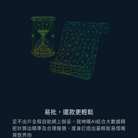
易批，還款更輕鬆
足不出戶全程自助網上辦妥，我哋嘅AI結合大數據精
密計算出精準及合理報價，度身訂造出最輕鬆易借嘅
貸款畀你