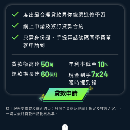
度出最合理貸款畀你繼續進修學習
網上申請及簽訂貸款合約
只需身份證、手提電話號碼同學費單
就申請到
5
0
1
0
貸款額高達
年利率低至
萬
%
6
0
7
x
2
4
還款期長達
個月
現金到手
隨時攞到錢
貸款申請
以上服務受條款及細則約束：只限合資格及經網上確定及核實之客戶。
一切以最終貸款申請批核為準。