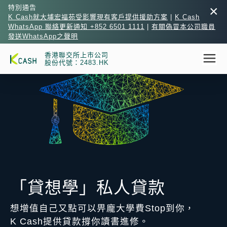
×
特別通告
K Cash就大埔宏福苑受影響現有客戶提供援助方案
|
K Cash
WhatsApp 聯絡更新通知 +852 6501 1111
|
有關偽冒本公司職員
發送WhatsApp之聲明
香港聯交所上市公司
股份代號：2483.HK
「貸想學」私人貸款
想增值自己又點可以畀龐大學費Stop到你，
K Cash提供貸款撐你讀書進修。