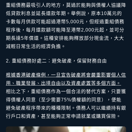
重組債務最吸引人的地方，莫過於能夠與債權人協議降
低貸款利息並延長還款年期。舉例說，原本10萬元的
卡數每月供款可能超過港幣5,000元，但經過重組債務
程序後，每月還款額可能降至港幣2,000元起，並可分
期長達5年償還。這種安排能夠釋放部分現金流，大大
減輕日常生活的經濟負擔。
重組債務好處二：避免破產，保留財務自由
根據香港破產條例，一旦宣告破產將會嚴重影響個人信
用、職業發展、出境自由以及資產處置等多個方面。
相比之下，重組債務作為一個合法的替代方案，只要獲
得債權人同意（至少需要75%債權額的同意），便能
避免破產程序帶來的種種限制。債務人可以繼續持有銀
行戶口和資產，甚至能夠正常申請就業或購買保險。