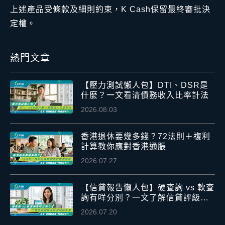
上述產品受條款及細則約束，K Cash保留最終審批決
定權。
熱門文章
【壓力測試懶人包】DTI、DSR是
什麼？一文看清債務收入比率計法
2026.08.03
香港退休要幾多錢？72法則＋複利
計算教你應對香港通脹
2026.07.27
【信貸報告懶人包】硬查詢 vs 軟查
詢有咩分別？一文了解信貸評級及
信貸紀錄影響
2026.07.20