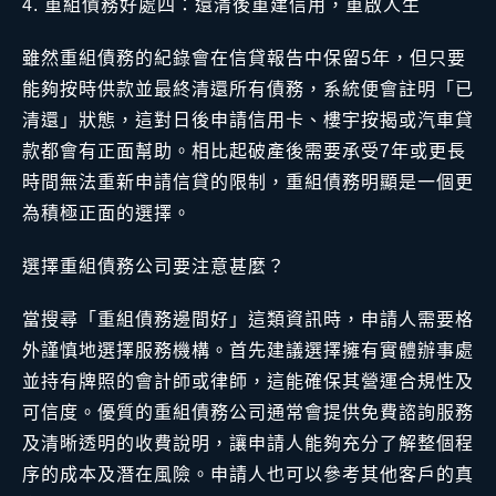
重組債務好處四：還清後重建信用，重啟人生
雖然重組債務的紀錄會在信貸報告中保留5年，但只要
能夠按時供款並最終清還所有債務，系統便會註明「已
清還」狀態，這對日後申請信用卡、樓宇按揭或汽車貸
款都會有正面幫助。相比起破產後需要承受7年或更長
時間無法重新申請信貸的限制，重組債務明顯是一個更
為積極正面的選擇。
選擇重組債務公司要注意甚麼？
當搜尋「重組債務邊間好」這類資訊時，申請人需要格
外謹慎地選擇服務機構。首先建議選擇擁有實體辦事處
並持有牌照的會計師或律師，這能確保其營運合規性及
可信度。優質的重組債務公司通常會提供免費諮詢服務
及清晰透明的收費說明，讓申請人能夠充分了解整個程
序的成本及潛在風險。申請人也可以參考其他客戶的真