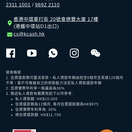
2311 1001
/
9692 2110
香港中環畢打街 20號會德豐大廈 17樓
(港鐵中環站D1出口)
cs@kcash.hk
使用條款
1. 信貸還款期可靈活安排，私人貸款年期由短至6個月至長達120個月
不等，客戶可根據自己的供款能力決定私人貸款還款年期
2. 信貸實際年利率一般最高為36%
3. 簡述私人貸款有關費用如下以作參考:
私人貸款額: HK$10,000
信貸還款期為12個月, 每月信貸還款額為HK$975
信貸實際年利率為: 30%
總信貸還款額: HK$11,700