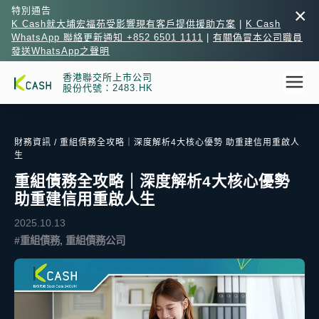
×
特別通告
K Cash就大埔宏福苑受影響現有客戶提供援助方案
|
K Cash
WhatsApp 聯絡更新通知 +852 6501 1111
|
有關偽冒本公司職員
發送WhatsApp之聲明
香港聯交所上市公司
股份代號：2483.HK
財務資訊
/ 重組債務全攻略｜深度解析4大核心優勢 助重建信用重啟人
生
重組債務全攻略｜深度解析4大核心優勢
助重建信用重啟人生
2025.10.13
#重組債務, 重組債務公司