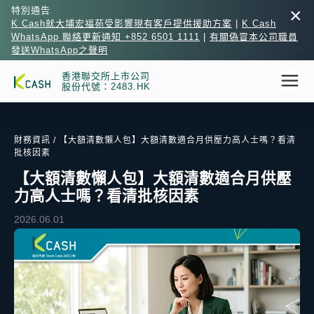
×
特別通告
K Cash就大埔宏福苑受影響現有客戶提供援助方案
|
K Cash
WhatsApp 聯絡更新通知 +852 6501 1111
|
有關偽冒本公司職員
發送WhatsApp之聲明
香港聯交所上市公司
股份代號：2483.HK
財務資訊
/ 【大額清數懶人包】大額清數適合月供壓力高人士嗎？看清
批核因素
【大額清數懶人包】大額清數適合月供壓
力高人士嗎？看清批核因素
2026.06.01