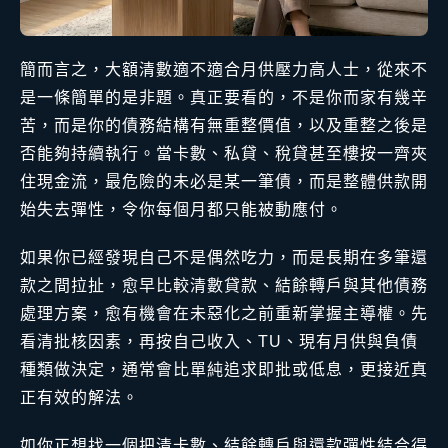
簡而言之，大額清數適不適合月供壓力高人士，從來不
是一條簡單的是非題。真正要看的，不是你而家有幾辛
苦，而是你的債務結構有無重整價值，以及重整之後是
否能夠持續執行。當卡數、私貸、稅貸甚至樓按一齊夾
住現金流，最危險的未必是某一筆債，而是整體供款開
始失去彈性，令你每個月都只能被動應付。
如果你已經發現自己不是偶然吃力，而是長期在多筆還
款之間拉扯，愈早比較清數貸款、結餘轉戶與其他債務
處理方案，愈有機會在未惡化之前重新掌握主導權。先
看清批核因素，再按自己收入、TU、現有月供與負債
種類做決定，通常會比單純追求即批或低息，更接近真
正有效的解法。
如你正想找一個把
清卡數
、
結餘轉戶
與還款彈性結合得