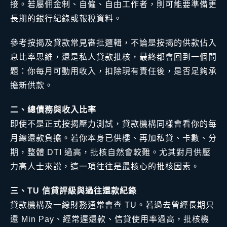
接。若屬佣金制、自僱、自由工作者，則可能要準備更
長期的銀行紀錄或報稅資料。
參考按揭及貸款常見審批邏輯，不論是按揭的供款佔入
息比率思維，還是私人貸款批核，最終都會回到一個問
題：你每月可動用收入，扣除現有責任後，是否足夠承
擔新供款。
二、總債務與收入比率
即使不是正式按揭壓力測試，貸款機構同樣會看你的每
月總還款負擔。若你本身已供樓、再加私貸、卡數、分
期，整體 DTI 過高，批核自然會較難。尤其對月供壓
力高人士來說，這一項往往是最核心的批核因素。
三、TU 信貸評級與過往還款紀錄
貸款機構及一線財務通常會查 TU。若過去曾經長期只
還 Min Pay、經常遲還款、信貸使用率過高，批核機