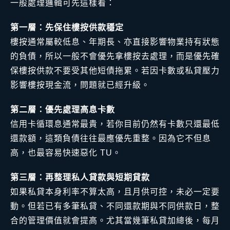
一般處理邏輯可先這樣看：
第一層：先保住樓按供款穩定
樓按通常屬較低息、年期長、亦直接影響物業持有狀態
的負債，所以一般不會優先拿樓按去處理，而是優先確
保樓按供款不要受其他短債拖累。若因卡數或私貸壓力
影響樓按現金流，問題就已經升級。
第二層：優先處理高息卡數
信用卡循環息通常最貴，若你目前仍然有卡數只還最低
還款額，這類負債往往最應優先重整。因為它不但息
高，也最容易快速惡化 TU。
第三層：再整理私人貸款與短期貸款
如果私貸本身利率不算太高，且月供可控，未必一定要
動。但若已有多筆私貸、不同還款期與不同供款日，整
合的管理價值就會提高。尤其當幾筆私貸加總後，每月