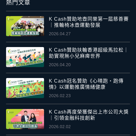
熱門文章
K Cash贊助地壺同樂第一屆慈善賽
｜推輪椅冰壺運動發展
2026.04.27
K Cash贊助扶輪香港超級馬拉松｜
助實現無小兒麻痺世界
2026.04.20
K Cash冠名贊助《心晴跑・跑傳
情》以運動推廣情緒健康
2026.02.23
K Cash再度榮獲傑出上市公司大獎
｜引領金融科技創新
2026.02.02