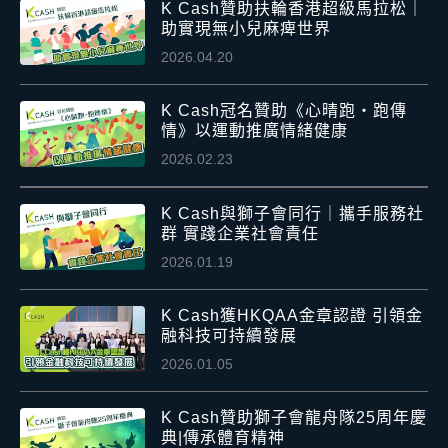
K Cash贊助扶輪香港超級馬拉松｜
助實現無小兒麻痺世界
2026.04.20
K Cash冠名贊助《心晴跑・跑傳
情》以運動推廣情緒健康
2026.02.23
K Cash與獅子會同行｜攜手服務社
群 實踐企業社會責任
2026.01.19
K Cash獲HKQAA金章認證 引領金
融科技可持續發展
2026.01.05
K Cash贊助獅子會龍舟隊25周年慶
典|傳承體育精神