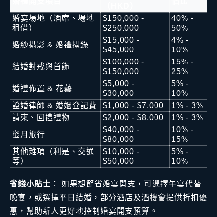
婚禮開支項目
佔比
（HKD）
婚宴場地（酒席、場地
$150,000 -
40% -
租借）
$250,000
50%
$15,000 -
4% -
婚紗攝影 & 婚禮攝錄
$45,000
10%
$100,000 -
15% -
結婚對戒與首飾
$150,000
25%
$5,000 -
5% -
婚禮佈置 & 花藝
$30,000
10%
證婚律師 & 婚姻登記費
$1,000 - $7,000
1% - 3%
請柬、回禮禮物
$2,000 - $8,000
1% - 3%
$40,000 -
10% -
蜜月旅行
$80,000
15%
其他雜項（利是、交通
$10,000 -
5% -
等）
$50,000
10%
省錢小貼士
： 如果想節省婚宴開支，可選擇午宴代替
晚宴，或選擇平日結婚，部分酒店及酒樓會提供折扣優
惠，幫助新人更好地控制婚宴開支預算。