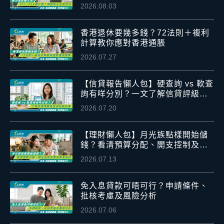
2026.08.03
香港退休要幾多錢？72法則＋複利
計算教你應對香港通脹
2026.07.27
【信貸報告懶人包】硬查詢 vs 軟查
詢有咩分別？一文了解信貸評級及
信貸紀錄影響
2026.07.20
【理財懶人包】月光族點樣開始儲
錢？看清預算分配、開支控制及應
急資金安排
2026.07.13
免入息貸款可唔可行？申請條件、
批核考慮及風險分析
2026.07.06