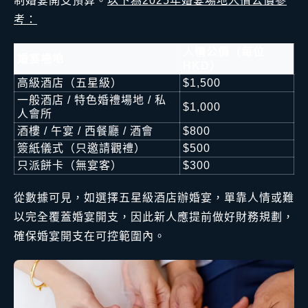
制婚宴開支預算。
以下為2025年婚宴場地人情公價參
考：
人情公價（每位
婚宴場地
HKD）
高級酒店（五星級）
$1,500
一般酒店 / 特色婚禮場地 / 私
$1,000
人會所
酒樓 / 午宴 / 西餐廳 / 酒會
$800
簽紙儀式（只邀請觀禮）
$500
只派餅卡（無宴客）
$300
從數據可見，如選擇五星級酒店辦婚宴，單靠人情或難
以完全覆蓋婚宴開支，因此新人應提前做好財務規劃，
確保婚宴開支在可控範圍內。