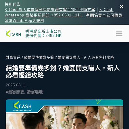
×
特別通告
K Cash就大埔宏福苑受影響現有客戶提供援助方案
|
K Cash
WhatsApp 聯絡更新通知 +852 6501 1111
|
有關偽冒本公司職員
發送WhatsApp之聲明
香港聯交所上市公司
股份代號：2483.HK
財務資訊
/ 結婚要準備幾多錢？婚宴開支嚇人，新人必看慳錢攻略
結婚要準備幾多錢？婚宴開支嚇人，新人
必看慳錢攻略
2025.08.11
#婚宴開支, 婚宴場地