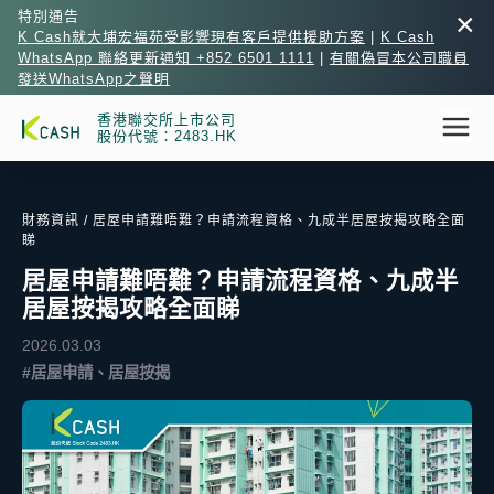
×
特別通告
K Cash就大埔宏福苑受影響現有客戶提供援助方案
|
K Cash
WhatsApp 聯絡更新通知 +852 6501 1111
|
有關偽冒本公司職員
發送WhatsApp之聲明
香港聯交所上市公司
股份代號：2483.HK
財務資訊
/ 居屋申請難唔難？申請流程資格、九成半居屋按揭攻略全面
睇
居屋申請難唔難？申請流程資格、九成半
居屋按揭攻略全面睇
2026.03.03
#居屋申請、居屋按揭