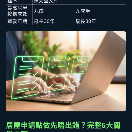
程序
備完整文件
最高居屋
九成
九成半
按揭成數
還款年期
最長30年
最長30年
居屋申請點做先唔出錯？完整5大關