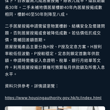
保下，白表最高九成居屋按揭，綠表九成半，還款期最
長30年。二手未補地價居屋樓齡40年內居屋按揭成數
相同，樓齡40至50年則降至八成。
二手居屋按揭申請需留意物業樓齡、結構安全及僭建問
題，否則居屋按揭或會被降低成數。若估價低於成交
價，需補回差額首期。
居屋按揭產品主要分為H按、P按及定息方案。H按利
率較低但波動，P按較穩定，定息則鎖定首數年供款
額。申請時需備妥入息證明、稅單、銀行月結單等文
件。利用居屋按揭計算機可預算每月供款額及所需入息
水平。
資料只供參考，詳情請瀏覽：
https://www.housingauthority.gov.hk/tc/index.html