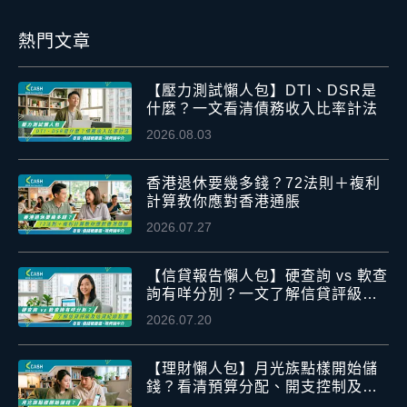
熱門文章
【壓力測試懶人包】DTI、DSR是
什麼？一文看清債務收入比率計法
2026.08.03
香港退休要幾多錢？72法則＋複利
計算教你應對香港通脹
2026.07.27
【信貸報告懶人包】硬查詢 vs 軟查
詢有咩分別？一文了解信貸評級及
信貸紀錄影響
2026.07.20
【理財懶人包】月光族點樣開始儲
錢？看清預算分配、開支控制及應
急資金安排