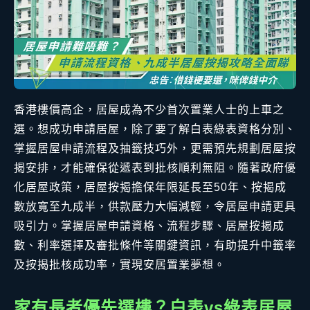
香港樓價高企，居屋成為不少首次置業人士的上車之
選。想成功申請居屋，除了要了解白表綠表資格分別、
掌握居屋申請流程及抽籤技巧外，更需預先規劃居屋按
揭安排，才能確保從遞表到批核順利無阻。隨著政府優
化居屋政策，居屋按揭擔保年限延長至50年、按揭成
數放寬至九成半，供款壓力大幅減輕，令居屋申請更具
吸引力。掌握居屋申請資格、流程步驟、居屋按揭成
數、利率選擇及審批條件等關鍵資訊，有助提升中籤率
及按揭批核成功率，實現安居置業夢想。
家有長者優先選樓？白表vs綠表居屋