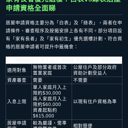
申請資格全面睇
居屋申請資格主要分為「白表」及「綠表」，兩者在申
請條件、審查程序及按揭安排上各有不同。部分項目設
有「家有長者」及「家有初生」優先選樓計劃，符合資
格的居屋申請者可提升中籤機會：
項目
白表居屋申請
綠表居屋申請
無物業者或首次
公屋住戶及部分政府
適用對象
置業家庭
資助計劃受益人
資產審查
需要
不需要
單人家庭月入上
限約$30,000
兩人家庭月入上
入息上限
以現有住戶資格為準
限約$60,000
資產起點約
$615,000
居屋申請
較為嚴謹，需準
相對簡便