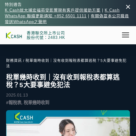
×
特別通告
K Cash就大埔宏福苑受影響現有客戶提供援助方案
|
K Cash
WhatsApp 聯絡更新通知 +852 6501 1111
|
有關偽冒本公司職員
發送WhatsApp之聲明
香港聯交所上市公司
股份代號：2483.HK
財務資訊
/ 稅單幾時收到｜沒有收到報稅表都算逃稅？5大要事避免犯
法
稅單幾時收到｜沒有收到報稅表都算逃
稅？5大要事避免犯法
2025.01.13
#報稅表, 稅單幾時收到