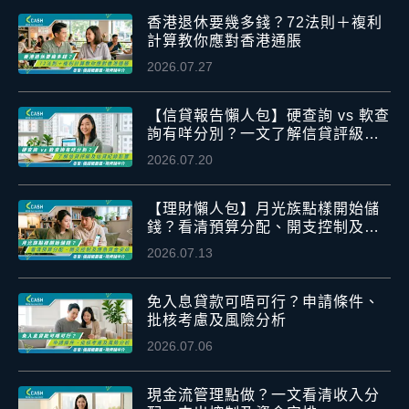
香港退休要幾多錢？72法則＋複利
計算教你應對香港通脹
2026.07.27
【信貸報告懶人包】硬查詢 vs 軟查
詢有咩分別？一文了解信貸評級及
信貸紀錄影響
2026.07.20
【理財懶人包】月光族點樣開始儲
錢？看清預算分配、開支控制及應
急資金安排
2026.07.13
免入息貸款可唔可行？申請條件、
批核考慮及風險分析
2026.07.06
現金流管理點做？一文看清收入分