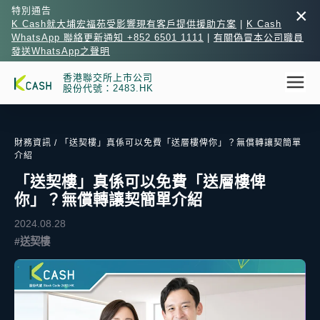
×
特別通告
K Cash就大埔宏福苑受影響現有客戶提供援助方案
|
K Cash
WhatsApp 聯絡更新通知 +852 6501 1111
|
有關偽冒本公司職員
發送WhatsApp之聲明
香港聯交所上市公司
股份代號：2483.HK
財務資訊
/ 「送契樓」真係可以免費「送層樓俾你」？無償轉讓契簡單
介紹
「送契樓」真係可以免費「送層樓俾
你」？無償轉讓契簡單介紹
2024.08.28
#送契樓