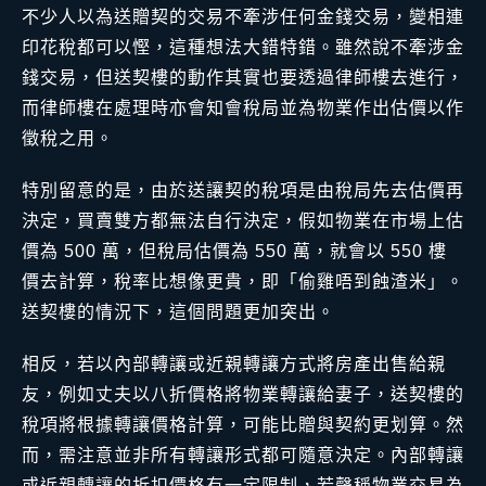
不少人以為送贈契的交易不牽涉任何金錢交易，變相連
印花稅都可以慳，這種想法大錯特錯。雖然說不牽涉金
錢交易，但送契樓的動作其實也要透過律師樓去進行，
而律師樓在處理時亦會知會稅局並為物業作出估價以作
徵稅之用。
特別留意的是，由於送讓契的稅項是由稅局先去估價再
決定，買賣雙方都無法自行決定，假如物業在市場上估
價為 500 萬，但稅局估價為 550 萬，就會以 550 樓
價去計算，稅率比想像更貴，即「偷雞唔到蝕渣米」。
送契樓的情況下，這個問題更加突出。
相反，若以內部轉讓或近親轉讓方式將房產出售給親
友，例如丈夫以八折價格將物業轉讓給妻子，送契樓的
稅項將根據轉讓價格計算，可能比贈與契約更划算。然
而，需注意並非所有轉讓形式都可隨意決定。內部轉讓
或近親轉讓的折扣價格有一定限制，若聲稱物業交易為