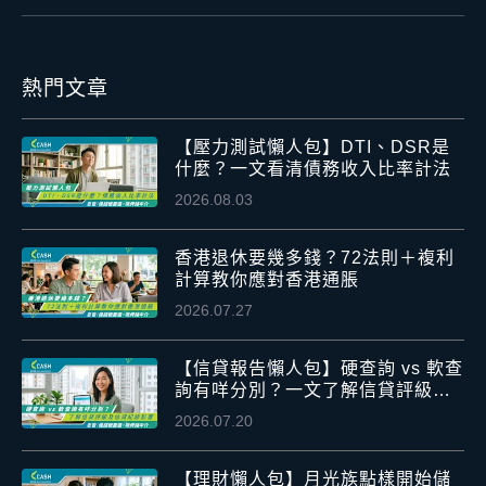
熱門文章
【壓力測試懶人包】DTI、DSR是
什麼？一文看清債務收入比率計法
2026.08.03
香港退休要幾多錢？72法則＋複利
計算教你應對香港通脹
2026.07.27
【信貸報告懶人包】硬查詢 vs 軟查
詢有咩分別？一文了解信貸評級及
信貸紀錄影響
2026.07.20
【理財懶人包】月光族點樣開始儲