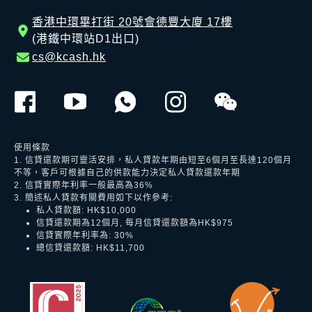
香港中環畢打街 20號會德豐大廈 17樓
(港鐵中環站D1出口)
cs@kcash.hk
使用條款
1. 信貸還款期可靈活安排，私人貸款年期由短至6個月至長達120個月
不等，客戶可根據自己的供款能力決定私人貸款還款年期
2. 信貸實際年利率一般最高為36%
3. 簡述私人貸款有關費用如下以作參考:
私人貸款額: HK$10,000
信貸還款期為12個月, 每月信貸還款額為HK$975
信貸實際年利率為: 30%
總信貸還款額: HK$11,700