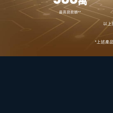
萬
最高貸款額**
以上
*上述產