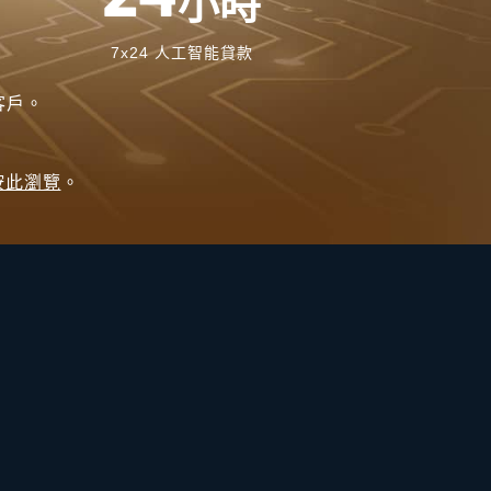
小時
7x24 人工智能貸款
客戶。
按此瀏覽
。