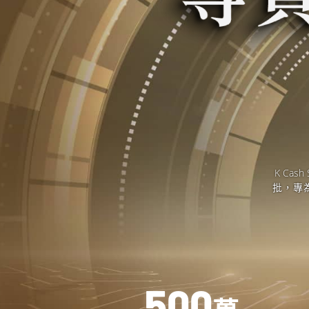
K Cash
批，專
5
0
0