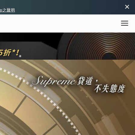
×
pp之聲明