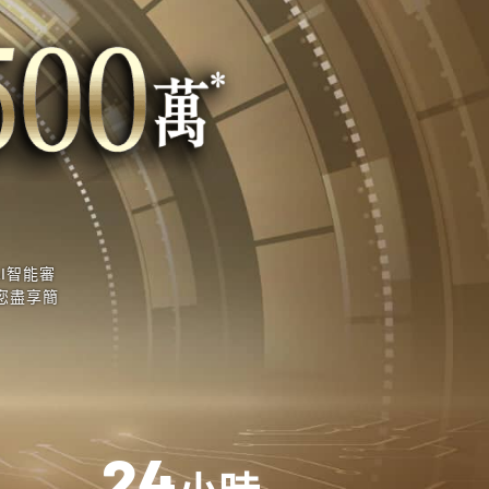
AI智能審
您盡享簡
2
4