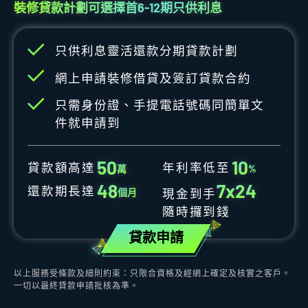
裝修貸款計劃可選擇首6-12期只供利息
只供利息靈活還款分期貸款計劃
網上申請裝修借貸及簽訂貸款合約
只需身份證、手提電話號碼同簡單文
件就申請到
5
0
1
0
貸款額高達
年利率低至
萬
%
4
8
7
x
2
4
還款期長達
個月
現金到手
隨時攞到錢
貸款申請
以上服務受條款及細則約束：只限合資格及經網上確定及核實之客戶。
一切以最終貸款申請批核為準。