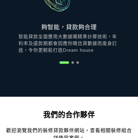
夠智能，貸款夠合理
智能貸款全面應用大數據嘅精準計算技術，年
只
利率及還款期都會因應你嘅信貸數據而度身訂
就
造，令你更輕鬆打造Dream house
俬
我們的合作夥伴
歡迎瀏覽我們的裝修貸款夥伴網站，查看相關裝修組合
詳情與案例。