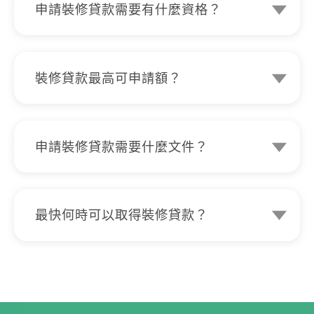
申請裝修貸款需要有什麼資格？
只要年滿18歲及擁有香港永久性居民身
份證。
裝修貸款最高可申請額？
裝修貸款最高可達50萬，如果是K Cash
Supreme客戶更可貸款額達高達月薪30
倍或500萬港幣（以較低者為準），而且
申請裝修貸款需要什麼文件？
裝修貸款亦可選擇首6-12期只供利息，
貸款過程要求提供香港永久性居民身份
令你整個裝修計劃資金更靈活!
證，住址證明，銀行記錄，收入證明以及
特約裝修公司的證明文件/工程單據/新購
最快何時可以取得裝修貸款？
買物業的樓宇買賣合約作審批。
申請過程最快5分鐘極速批核，而且簽訂
貸款合約全程網上自助，更可7X24於全
港VTM櫃員機即時提取現金。