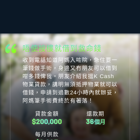
個仔結婚要得體地過大禮
見到個仔終於要娶老婆，梗係要搞得
好好睇睇。上網見到K Cash唔使樓
契同按樓就可以借錢，申請過程仲冇
任何隱藏收費，第二日就拎到現金喺
手。
貸款金額
還款期
$
100,000
36
個月
每月供款