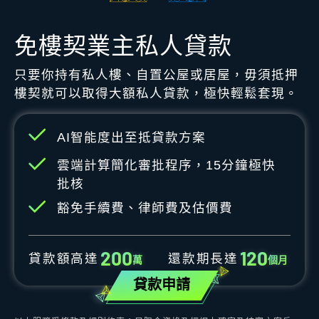
免樓契業主私人貸款
只要你持有私人樓、自置公屋或居屋，毋須抵押
樓契就可以取得大額私人貸款，極快輕鬆套現。
AI智能度出至抵貸款方案
雲端計算簡化審批程序，15分鐘極快
批核
豁免手續費、律師費及估價費
2
0
0
1
2
0
貸款額高達
還款期長達
萬
個月
貸款申請