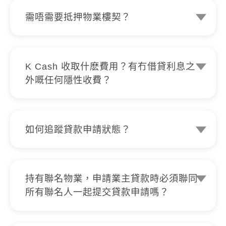
銀行記錄單就得。
需唔需要抵押物業樓契？
只要你係私人樓、自置公屋或居屋等業
主，就可以申請業主貸款，毋需抵押物業
樓契便可取得大額私人貸款，最高可達
K Cash 收取什麽費用？有冇借貸利息之
200萬，輕鬆套現。
外嘅任何隱性收費？
K Cash 保證絕對不會收取任何申請費、
擔保費、影印費或介紹費等隱性費用，而
且手續費全免。所有申請，無論被取消、
如何追蹤貸款申請狀態？
被拒絕或授予貸款，只要最終無接納貸
K Cash提供全透明網上貸款過程，客戶
款，都不會有任何收費，亦絕對不會追討
可隨時隨地登入www.kcash.hk 追蹤及查
因磋商或授予貸款所引發或相關費用或收
看貸款申請進度，戶口狀態及記錄等。
費。我哋絕對無任何借貸利息之外的隱性
持有聯名物業，申請業主貸款時必須聯同
收費，所有條款透明度極高。所見即所
所有聯名人一起提交貸款申請嗎？
得，一目了然。
申請業主貸款時不一定需要聯同所有聯名
人一起提交貸款申請，如審批過程有需要