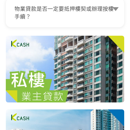
會再通知客人。一切以最終貸款申請批核
物業貸款是否一定要抵押樓契或辦理按樓
為準。
手續？
K Cash 提供的物業貸款，適合持有私人
樓、自置公屋或居屋的業主申請，一般毋
須抵押物業樓契，亦無需辦理按樓手續及
登記土地註冊處，都有機會申請大額貸
款，貸款額最高可達200萬。一切申請及
批核結果將視乎申請人資格及最終審批而
定。