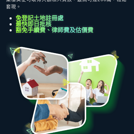
套現。
免登記土地註冊處
最快即日批核
豁免手續費、律師費及估價費