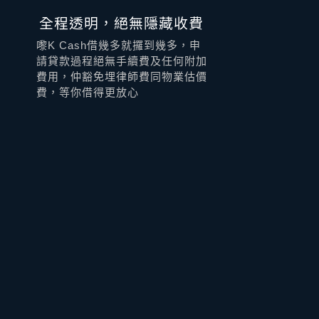
全程透明，絕無隱藏收費
嚟K Cash借幾多就攞到幾多，申
請貸款過程絕無手續費及任何附加
費用，仲豁免埋律師費同物業估價
費，等你借得更放心