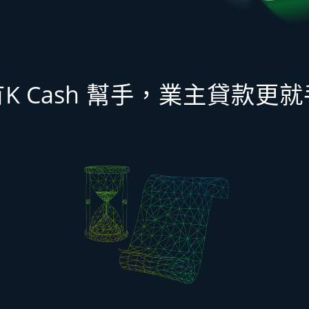
K Cash
有
幫手，
業主貸款更就