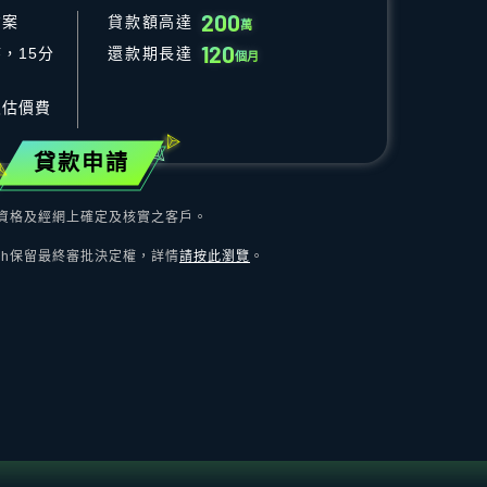
2
0
0
方案
貸款額高達
萬
1
2
0
，15分
還款期長達
個月
及估價費
貸款申請
資格及經網上確定及核實之客戶。
ash保留最終審批決定權，詳情
請按此瀏覽
。