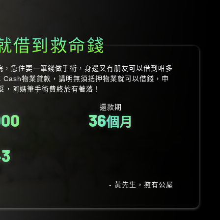
要得體地過大禮
梗係要搞得好好睇睇。上網見到K Cash唔使樓契同
過程仲冇任何隱藏收費，第二日就拎到現金喺手。
還款期
000
36
個月
16
- 劉小姐，擁有私人物業