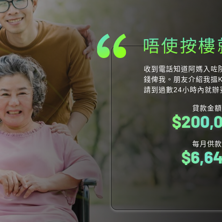
個仔結婚
見到個仔終於要娶老婆，
按樓就可以借錢，申請
貸款金額
$
100,
每月供款
$3,6