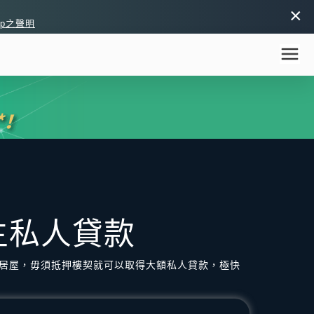
×
pp之聲明
主私人貸款
居屋，毋須抵押樓契就可以取得大額私人貸款，極快