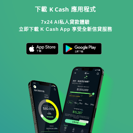
時，除了留意每月還款額外，亦可一併參
K Cash
下載
應用程式
考實際年利率、還款期及總還款額，較容
易評估哪個方案更適合自己。
7x24 AI私人貸款體驗
立即下載 K Cash App 享受全新信貸服務