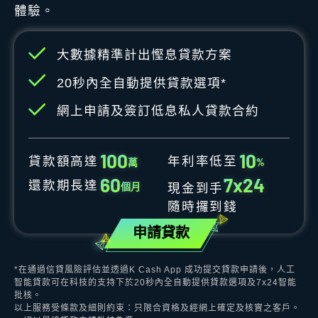
體驗。
大數據精準計出慳息貸款方案
20秒內全自動提供貸款選項*
網上申請及簽訂低息私人貸款合約
1
0
0
1
0
貸款額高達
年利率低至
萬
%
6
0
7
x
2
4
還款期長達
個月
現金到手
隨時攞到錢
申請貸款
*在通過信貸風險評估並透過K Cash App 成功提交貸款申請後，人工
智能貸款可在科技的支持下於20秒內全自動提供貸款選項及7x24智能
批核。
以上服務受條款及細則約束：只限合資格及經網上確定及核實之客戶。