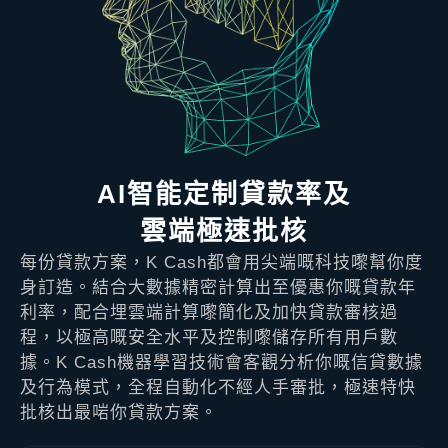
AI智能定制貸款率及
雲端極速批核
每份貸款方案，K Cash都會用尖端嘅科技嚟幫你度
身訂造。結合大數據精密計算出至優惠你嘅貸款年
利率，配合埋雲端計算嚟簡化及加快貸款審核過
程，以極高嘅安全水平及控制嚟儲存所有用戶數
據。K Cash機器學習技術會客觀分析你嘅信貸數據
及行為模式，全程自動化不經人手審批，極速特快
批核出最啱你貸款方案。