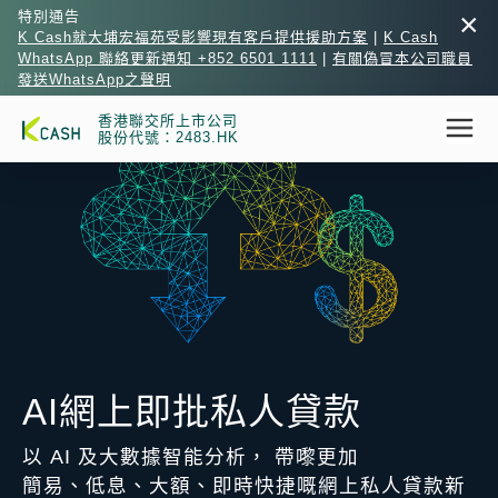
×
特別通告
K Cash就大埔宏福苑受影響現有客戶提供援助方案
|
K Cash
WhatsApp 聯絡更新通知 +852 6501 1111
|
有關偽冒本公司職員
發送WhatsApp之聲明
香港聯交所上市公司
股份代號：2483.HK
AI網上即批私人貸款
以 AI 及大數據智能分析， 帶嚟更加
簡易、低息、大額、即時快捷嘅網上私人貸款新