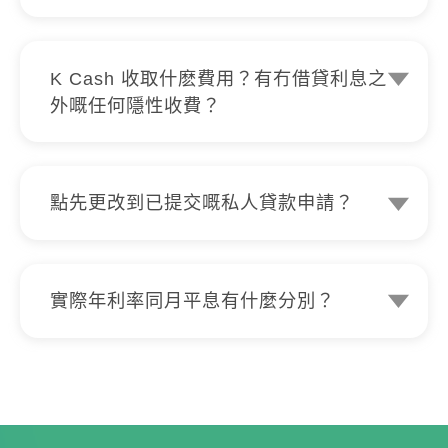
唔使擔心！無論信貨評級係點，我哋都會
果。
考慮。K Cash會根據你嘅入息、信貸評
級等資料作審批，並不會因為你嘅信貸評
K Cash 收取什麽費用？有冇借貸利息之
級就拒絕申請貸款。過往我哋亦成功批出
外嘅任何隱性收費？
信貸評級是I嘅個案。
K Cash 保證絕對不會收取任何申請費、
擔保費、影印費或介紹費等隱性費用，而
且手續費全免。所有申請，無論被取消、
點先更改到已提交嘅私人貸款申請？
被拒絕或授予貸款，只要最終無接納貸
任何更改或更新，都必需要經由我哋嘅客
款，都不會有任何收費，亦絕對不會追討
戶服務專員處理。
因磋商或授予貸款所引發或相關費用或收
如果需要調整私人貸款金額、貸款還款期
費。我哋絕對無任何借貸利息之外的隱性
實際年利率同月平息有什麼分別？
限或更改個人資料，
收費，所有條款透明度極高。所見即所
實際年利率是將利息、還款期及貸款相關
請電郵至 cs@kcash.hk 或致電 21111
得，一目了然。
費用一併計算後得出的參考利率，較能反
211。
映貸款的實際借貸成本；月平息則只是按
每月利率作簡單計算，未必能全面反映整
體還款開支。因此，比較不同貸款方案