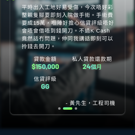
意外搞到啲流動現金砸住咗。唯有去
搵借貸公司幫手，網上申請完K
Cash之後好快就有個貸款Plan畀
我，年利率同還款期都好合理即刻我
就網上簽咗約，轉個頭FPS就收到筆
錢！
貸款金額
私人貸款還款期
$
150,000
24
個月
信貸評級
EE
- 梁先生，IT人員