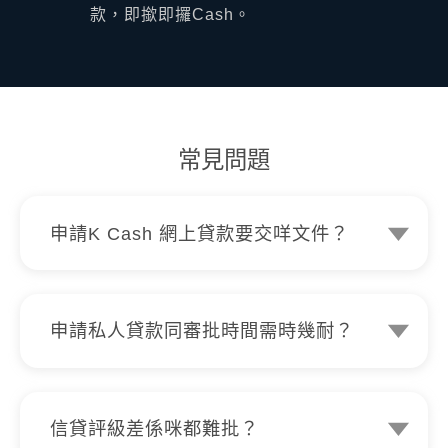
款，即撳即攞Cash。
常見問題
申請K Cash 網上貸款要交咩文件？
申請只需簡單文件，你嘅香港永久性居民
身份證、最近三個月內嘅郵寄住址證明同
銀行記錄單就得。
申請私人貸款同審批時間需時幾耐？
K Cash 利用 AI 網上貸款系統計算和分
析私人貸款申請， 其後會交給審批經理
作最後檢閱， 如客戶交齊相關證明文件
信貸評級差係咪都難批？
並正確無誤的話，極速得知貸款批核結