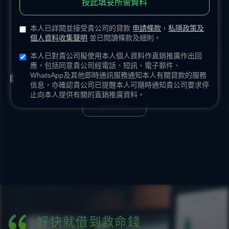
按此填妥所需資料
本人已詳閱並接受貴公司的貸款
申請條款
，
私隱政策及
個人資料收集聲明
並已閱讀條款及細則。
本人已對貴公司擬使用本人個人資料作直銷推廣作出回
應，包括同意貴公司經電話、短訊、電子郵件、
WhatsApp及其他即時通訊服務通知本人有關貸款的服務
所收集資料均會保密，作貸款申請用途。
信息，亦確認貴公司已提醒本人可隨時通知貴公司要求停
止向本人提供有關的直銷推廣資料。
按此提交
方便好用嘅網上貸款
本身預咗筆錢找卡數，點知投資遇到