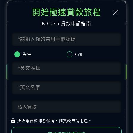
你解答各種貸款上的疑難，歡迎 Whatsapp 我們
開始極速貸款旅程
協助解決你的問題。
只須年滿18歲的香港永久性居民即可申請貸款。申請人需授權
K Cash 貸款申請指南
K Cash取得您最近期的信貸報告以作批核貸款之用。
營業時間
隨時為你服務!
星期一至五
09:00 - 19:00
先生
小姐
星期六、日及公眾假期休息
使用Whatsapp開始對話
留下資料 待專人詳細回覆
我們明白你的繁忙與各種需要，你可留下聯絡電
話和方便時間，我們將會在空閒時間致電幫忙貸
所收集資料均會保密，作貸款申請用途。
款上各樣需要。