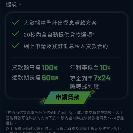
體驗。
大數據精準計出慳息貸款方案
20秒內全自動提供貸款選項*
網上申請及簽訂低息私人貸款合約
1
0
0
1
0
貸款額高達
年利率低至
萬
%
6
0
7
x
2
4
還款期長達
個月
現金到手
隨時攞到錢
申請貸款
*在通過信貸風險評估並透過K Cash App 成功提交貸款申請後，人工
智能貸款可在科技的支持下於20秒內全自動提供貸款選項及7x24智能
批核。
以上服務受條款及細則約束：只限合資格及經網上確定及核實之客戶。