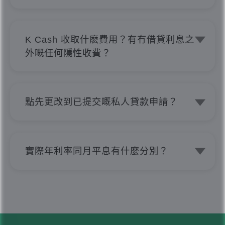
唔使擔心！無論信貨評級係點，我哋都會
果。
考慮。K Cash會根據你嘅入息、信貸評
級等資料作審批，並不會因為你嘅信貸評
K Cash 收取什麽費用？有冇借貸利息之
級就拒絕申請貸款。過往我哋亦成功批出
外嘅任何隱性收費？
信貸評級是I嘅個案。
K Cash 保證絕對不會收取任何申請費、
擔保費、影印費或介紹費等隱性費用，而
且手續費全免。所有申請，無論被取消、
點先更改到已提交嘅私人貸款申請？
被拒絕或授予貸款，只要最終無接納貸
任何更改或更新，都必需要經由我哋嘅客
款，都不會有任何收費，亦絕對不會追討
戶服務專員處理。
因磋商或授予貸款所引發或相關費用或收
如果需要調整私人貸款金額、貸款還款期
費。我哋絕對無任何借貸利息之外的隱性
實際年利率同月平息有什麼分別？
限或更改個人資料，
收費，所有條款透明度極高。所見即所
實際年利率是將利息、還款期及貸款相關
請電郵至 cs@kcash.hk 或致電 21111
得，一目了然。
費用一併計算後得出的參考利率，較能反
211。
映貸款的實際借貸成本；月平息則只是按
每月利率作簡單計算，未必能全面反映整
體還款開支。因此，比較不同貸款方案