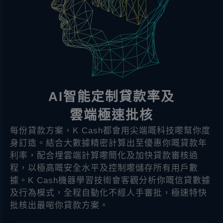
AI智能定制貸款率及
雲端極速批核
每份貸款方案，K Cash都會用尖端嘅科技嚟幫你度
身訂造。結合大數據精密計算出至優惠你嘅貸款年
利率，配合埋雲端計算嚟簡化及加快貸款審核過
程，以極高嘅安全水平及控制嚟儲存所有用戶數
據。K Cash機器學習技術會客觀分析你嘅信貸數據
及行為模式，全程自動化不經人手審批，極速特快
批核出最啱你貸款方案。