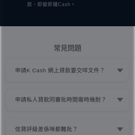
款，即撳即攞Cash。
常見問題
申請K Cash 網上貸款要交咩文件？
申請只需簡單文件，你嘅香港永久性居民
身份證、最近三個月內嘅郵寄住址證明同
銀行記錄單就得。
申請私人貸款同審批時間需時幾耐？
K Cash 利用 AI 網上貸款系統計算和分
析私人貸款申請， 其後會交給審批經理
作最後檢閱， 如客戶交齊相關證明文件
信貸評級差係咪都難批？
並正確無誤的話，極速得知貸款批核結