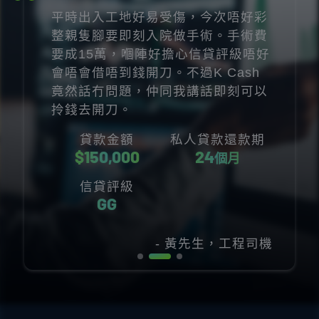
意外搞到啲流動現金砸住咗。唯有去
搵借貸公司幫手，網上申請完K
Cash之後好快就有個貸款Plan畀
我，年利率同還款期都好合理即刻我
就網上簽咗約，轉個頭FPS就收到筆
錢！
貸款金額
私人貸款還款期
$
150,000
24
個月
信貸評級
EE
- 梁先生，IT人員