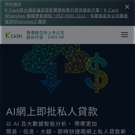
×
特別通告
K Cash就大埔宏福苑受影響現有客戶提供援助方案
|
K Cash
WhatsApp 聯絡更新通知 +852 6501 1111
|
有關偽冒本公司職員
發送WhatsApp之聲明
香港聯交所上市公司
股份代號：2483.HK
AI網上即批私人貸款
以 AI 及大數據智能分析， 帶嚟更加
簡易、低息、大額、即時快捷嘅網上私人貸款新