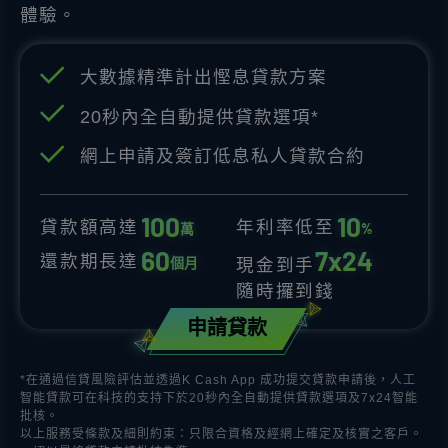
體驗。
大數據精準計出慳息貸款方案
20秒內全自動提供貸款選項*
網上申請及簽訂低息私人貸款合約
1
0
0
1
0
貸款額高達
年利率低至
萬
%
6
0
7
x
2
4
還款期長達
個月
現金到手
隨時攞到錢
申請貸款
*在通過信貸風險評估並透過K Cash App 成功提交貸款申請後，人工
智能貸款可在科技的支持下於20秒內全自動提供貸款選項及7x24智能
批核。
以上服務受條款及細則約束：只限合資格及經網上確定及核實之客戶。