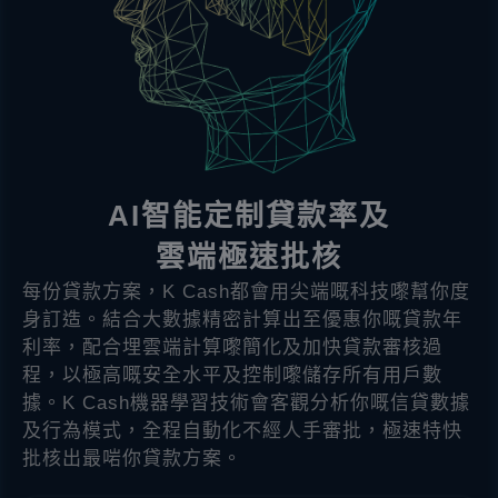
AI智能定制貸款率及
雲端極速批核
每份貸款方案，K Cash都會用尖端嘅科技嚟幫你度
身訂造。結合大數據精密計算出至優惠你嘅貸款年
利率，配合埋雲端計算嚟簡化及加快貸款審核過
程，以極高嘅安全水平及控制嚟儲存所有用戶數
據。K Cash機器學習技術會客觀分析你嘅信貸數據
及行為模式，全程自動化不經人手審批，極速特快
批核出最啱你貸款方案。