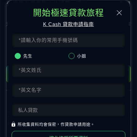
你解答各種貸款上的疑難，歡迎 Whatsapp 我們
開始極速貸款旅程
協助解決你的問題。
只須年滿18歲的香港永久性居民即可申請貸款。申請人需授權
K Cash 貸款申請指南
K Cash取得您最近期的信貸報告以作批核貸款之用。
營業時間
請待辦公時間
星期一至五
09:00 - 19:00
先生
小姐
星期六、日及公眾假期休息
使用Whatsapp開始對話
留下資料 待專人詳細回覆
我們明白你的繁忙與各種需要，你可留下聯絡電
話和方便時間，我們將會在空閒時間致電幫忙貸
所收集資料均會保密，作貸款申請用途。
款上各樣需要。