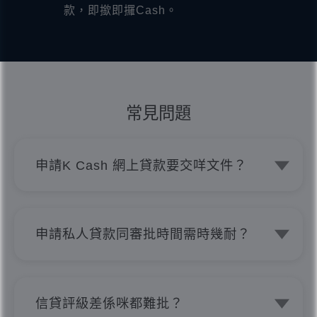
款，即撳即攞Cash。
常見問題
申請K Cash 網上貸款要交咩文件？
申請只需簡單文件，你嘅香港永久性居民
身份證、最近三個月內嘅郵寄住址證明同
銀行記錄單就得。
申請私人貸款同審批時間需時幾耐？
K Cash 利用 AI 網上貸款系統計算和分
析私人貸款申請， 其後會交給審批經理
作最後檢閱， 如客戶交齊相關證明文件
信貸評級差係咪都難批？
並正確無誤的話，極速得知貸款批核結