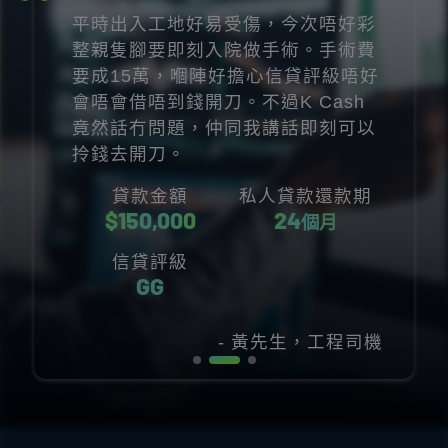
意外搞到啲流動現金砸住咗。唯有去
搵借貸公司幫手，網上申請完K
Cash之後好快就有個貸款Plan畀
我，年利率同還款期都好合理即刻我
就網上簽咗約，轉個頭FPS就收到筆
錢！
貸款金額
私人貸款還款期
$
150,000
24
個月
信貸評級
EE
- 梁先生，IT人員