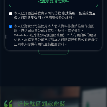
按此填妥所需資料
本人已詳閱並接受貴公司的貸款
申請條款
，
私隱政策及
個人資料收集聲明
並已閱讀條款及細則。
本人已對貴公司擬使用本人個人資料作直銷推廣作出回
應，包括同意貴公司經電話、短訊、電子郵件、
WhatsApp及其他即時通訊服務通知本人有關貸款的服務
所收集資料均會保密，作貸款申請用途。
信息，亦確認貴公司已提醒本人可隨時通知貴公司要求停
止向本人提供有關的直銷推廣資料。
按此提交
方便好用嘅網上貸款
本身預咗筆錢找卡數，點知投資遇到