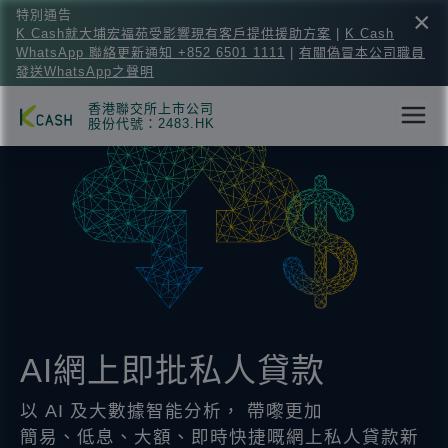
×
特別通告
K Cash就大埔宏福苑受影響現有客戶提供援助方案
|
K Cash
WhatsApp 聯絡更新通知 +852 6501 1111
|
有關偽冒本公司職員
發送WhatsApp之聲明
香港聯交所上市公司
股份代號：2483.HK
AI網上即批私人貸款
以 AI 及大數據智能分析， 帶嚟更加
簡易、低息、大額、即時快捷嘅網上私人貸款新