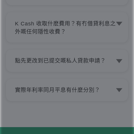
唔使擔心！無論信貨評級係點，我哋都會
果。
考慮。K Cash會根據你嘅入息、信貸評
級等資料作審批，並不會因為你嘅信貸評
K Cash 收取什麽費用？有冇借貸利息之
級就拒絕申請貸款。過往我哋亦成功批出
外嘅任何隱性收費？
信貸評級是I嘅個案。
K Cash 保證絕對不會收取任何申請費、
擔保費、影印費或介紹費等隱性費用，而
且手續費全免。所有申請，無論被取消、
點先更改到已提交嘅私人貸款申請？
被拒絕或授予貸款，只要最終無接納貸
任何更改或更新，都必需要經由我哋嘅客
款，都不會有任何收費，亦絕對不會追討
戶服務專員處理。
因磋商或授予貸款所引發或相關費用或收
如果需要調整私人貸款金額、貸款還款期
費。我哋絕對無任何借貸利息之外的隱性
實際年利率同月平息有什麼分別？
限或更改個人資料，
收費，所有條款透明度極高。所見即所
實際年利率是將利息、還款期及貸款相關
請電郵至 cs@kcash.hk 或致電 21111
得，一目了然。
費用一併計算後得出的參考利率，較能反
211。
映貸款的實際借貸成本；月平息則只是按
每月利率作簡單計算，未必能全面反映整
體還款開支。因此，比較不同貸款方案