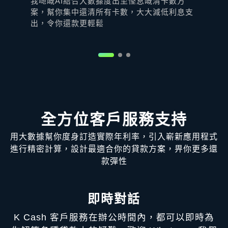
我哋嘅AI結合大數據度出至慳息嘅清卡數方
只
案，幫你集中還清所有卡數，大大減低利息支
以
出，令你還款更輕鬆
搞
程
全方位客戶服務支持
用大數據幫你度身訂造實際年利率，引入嶄新應用程式
進行精密計算，設計最適合你的貸款方案，畀你更多還
款彈性
即時對話
K Cash 客戶服務在辦公時間內，都可以即時為