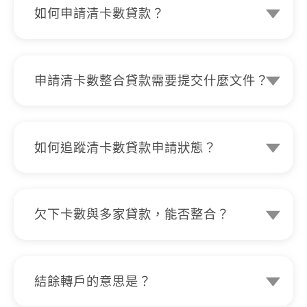
如何申請清卡數貸款？
申請K Cash 清卡數貸款非常簡單，全自
助網上提交申請，即時審核你的個案。更
可網上簽署無需現身，全程網上處理貸款
申請清卡數整合貸款需要提交什麼文件？
過程。
將你的卡數結餘轉會至KCASH只需提供
身份證明文件及入息即可，我們可從你的
信貸記錄得知你的狀況，再提供最合適的
如何追蹤清卡數貸款申請狀態？
還款方案。
K Cash 提供全透明網上貸款過程，客戶
可隨時隨地登入www.kcash.hk追蹤及查
看貸款申請進度，戶口狀態及記錄等。
欠下卡數與多家貸款，能否整合？
可以。無論你欠下多張信用卡卡數，或同
時有多家私人貸款，K Cash 都可因應你
的財務狀況提供清卡數整合方案，協助你
結餘轉戶的意思是？
一次過整合欠債，做到更靈活的大額清數
結餘轉戶可幫助你由不同機構的卡數和私
安排。一經成功批核，我們更可代你清還