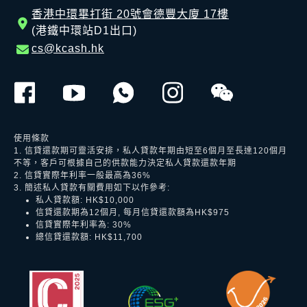
香港中環畢打街 20號會德豐大廈 17樓
(港鐵中環站D1出口)
cs@kcash.hk
使用條款
1. 信貸還款期可靈活安排，私人貸款年期由短至6個月至長達120個月
不等，客戶可根據自己的供款能力決定私人貸款還款年期
2. 信貸實際年利率一般最高為36%
3. 簡述私人貸款有關費用如下以作參考:
私人貸款額: HK$10,000
信貸還款期為12個月, 每月信貸還款額為HK$975
信貸實際年利率為: 30%
總信貸還款額: HK$11,700