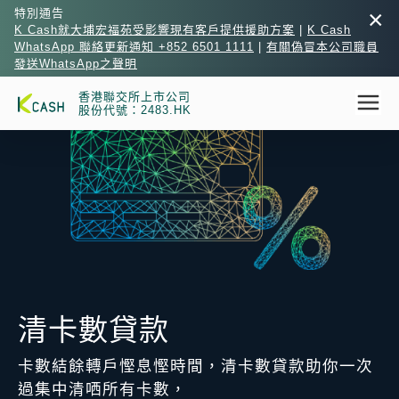
×
特別通告
K Cash就大埔宏福苑受影響現有客戶提供援助方案
|
K Cash
WhatsApp 聯絡更新通知 +852 6501 1111
|
有關偽冒本公司職員
發送WhatsApp之聲明
香港聯交所上市公司
股份代號：2483.HK
清卡數貸款
卡數結餘轉戶慳息慳時間，清卡數貸款助你一次
過集中清哂所有卡數，