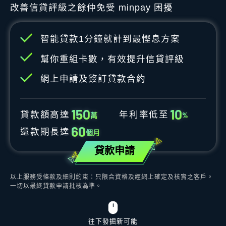
改善信貸評級之餘仲免受 minpay 困擾
智能貸款1分鐘就計到最慳息方案
幫你重組卡數，有效提升信貸評級
網上申請及簽訂貸款合約
1
5
0
1
0
貸款額高達
年利率低至
萬
%
6
0
還款期長達
個月
貸款申請
以上服務受條款及細則約束：只限合資格及經網上確定及核實之客戶。
一切以最終貸款申請批核為準。
往下發掘新可能